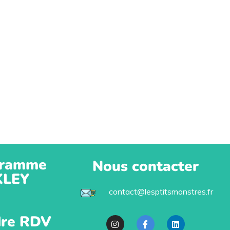
ramme
Nous contacter
KLEY
contact@lesptitsmonstres.fr
re RDV