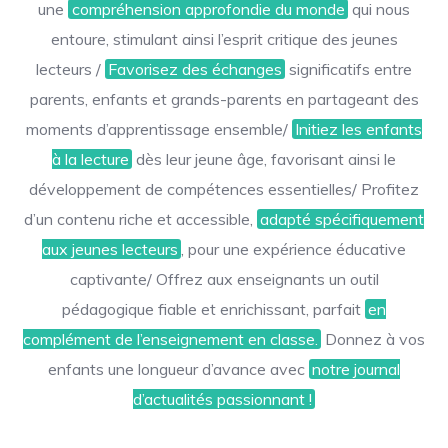
une
compréhension approfondie du monde
qui nous
entoure, stimulant ainsi l’esprit critique des jeunes
lecteurs /
Favorisez des échanges
significatifs entre
parents, enfants et grands-parents en partageant des
moments d’apprentissage ensemble/
Initiez les enfants
à la lecture
dès leur jeune âge, favorisant ainsi le
développement de compétences essentielles/ Profitez
d’un contenu riche et accessible,
adapté spécifiquement
aux jeunes lecteurs
, pour une expérience éducative
captivante/ Offrez aux enseignants un outil
pédagogique fiable et enrichissant, parfait
en
complément de l’enseignement en classe.
Donnez à vos
enfants une longueur d’avance avec
notre journal
d’actualités passionnant !