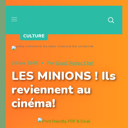
CULTURE
26 Mai 2026
Par
GlupZ Redac Chef
LES MINIONS ! Ils
reviennent au
cinéma!