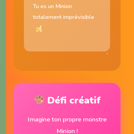
Tu es un Minion
totalement imprévisible
Défi créatif
Imagine ton propre monstre
Minion !