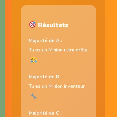
Résultats
Majorité de A :
Tu es un Minion ultra drôle
Majorité de B :
Tu es un Minion inventeur
Majorité de C :