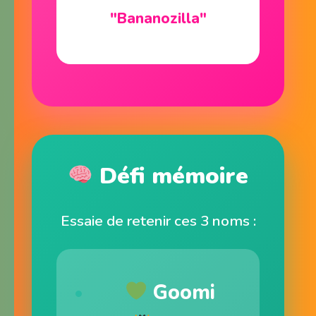
"Bananozilla"
Défi mémoire
Essaie de retenir ces 3 noms :
Goomi