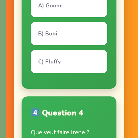
A) Goomi
B) Bobi
C) Fluffy
Question 4
Que veut faire Irene ?