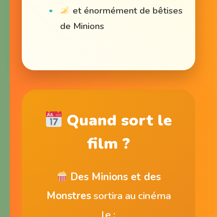
et énormément de bêtises
de Minions
Quand sort le
film ?
Des Minions et des
Monstres
sortira au cinéma
le :