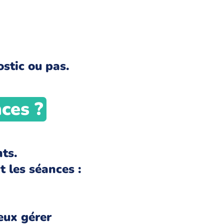
ostic ou pas.
ces ?
ts.
 les séances :
eux gérer