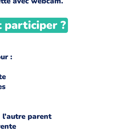
lette avec webcam.
 participer ?
.
ur :
te
es
 l’autre parent
rente