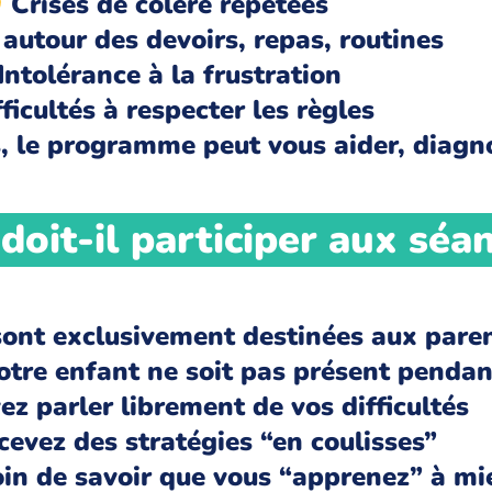
Crises de colère répétées
 autour des devoirs, repas, routines
Intolérance à la frustration
ficultés à respecter les règles
s, le programme peut vous aider, diagn
oit-il participer aux séan
sont exclusivement destinées aux paren
tre enfant ne soit pas présent pendant
z parler librement de vos difficultés
evez des stratégies “en coulisses”
oin de savoir que vous “apprenez” à mi