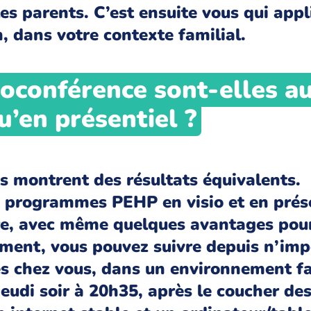
les parents. C’est ensuite vous qui appli
, dans votre contexte familial.
ioconférence sont-elles au
u’en présentiel ?
es montrent des résultats équivalents.
 programmes PEHP en visio et en prése
laire, avec même quelques avantages pour
ement, vous pouvez suivre depuis n’imp
es chez vous, dans un environnement fa
jeudi soir à 20h35, après le coucher de