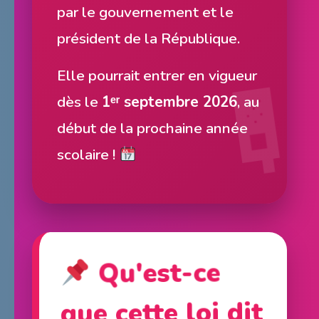
par le gouvernement et le
président de la République.
Elle pourrait entrer en vigueur
dès le
1ᵉʳ septembre 2026
, au
début de la prochaine année
scolaire !
Qu'est-ce
que cette loi dit