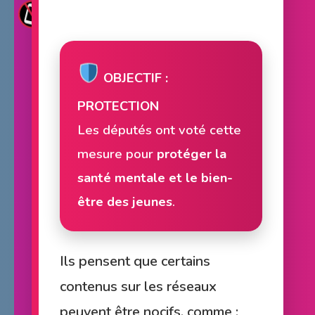
OBJECTIF :
PROTECTION
Les députés ont voté cette
mesure pour
protéger la
santé mentale et le bien-
être des jeunes
.
Ils pensent que certains
contenus sur les réseaux
peuvent être nocifs, comme :