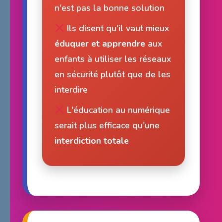
n'est pas la bonne solution
Ils disent qu'il vaut mieux
éduquer et apprendre
aux
enfants à utiliser les réseaux
en sécurité plutôt que de les
interdire
L'éducation au numérique
serait plus efficace qu'une
interdiction totale