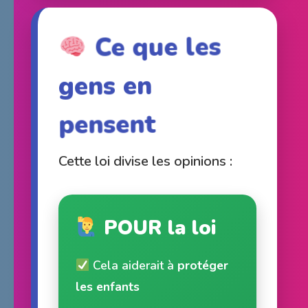
Ce que les
gens en
pensent
Cette loi divise les opinions :
POUR la loi
Cela aiderait à
protéger
les enfants