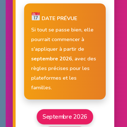
DATE PRÉVUE
Si tout se passe bien, elle
pourrait commencer à
s'appliquer à partir de
septembre 2026
, avec des
règles précises pour les
plateformes et les
familles.
Septembre 2026