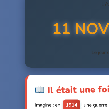
LA
11 NOV
Le jour 
Il était une f
Imagine : en
1914
, une guer