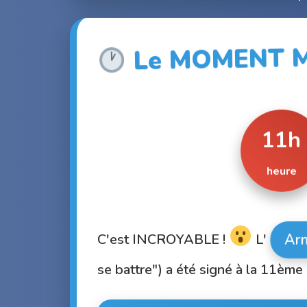
Le MOMENT MAG
11h
heure
Arm
C'est INCROYABLE !
L'
se battre") a été signé à la 11èm