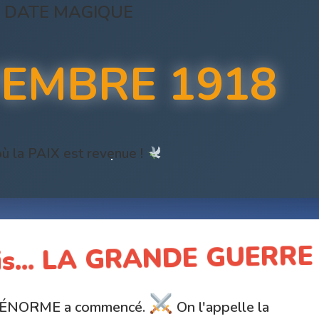
 DATE MAGIQUE
EMBRE 1918
où la PAIX est revenue !
ois... LA GRANDE GUERRE 
re ÉNORME a commencé.
On l'appelle la