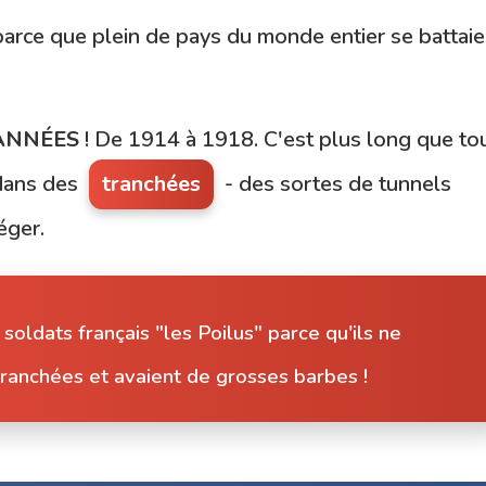
arce que plein de pays du monde entier se battaie
ANNÉES
! De 1914 à 1918. C'est plus long que to
 dans des
tranchées
- des sortes de tunnels
éger.
soldats français "les Poilus" parce qu'ils ne
tranchées et avaient de grosses barbes !