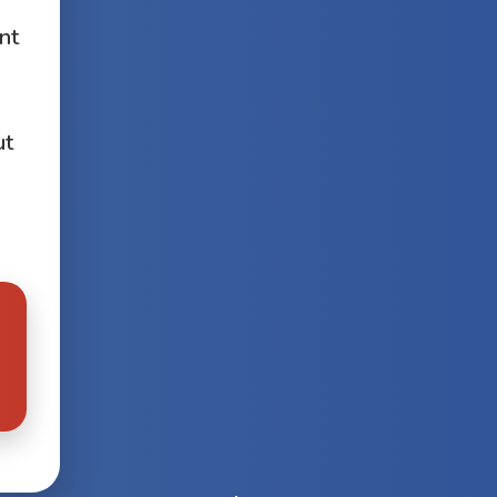
nt
ut