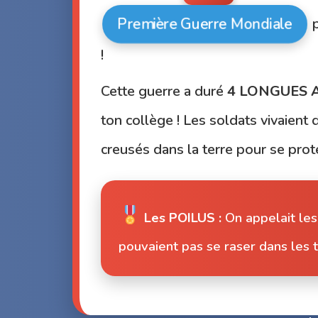
Première Guerre Mondiale
p
!
Cette guerre a duré
4 LONGUES 
ton collège ! Les soldats vivaient
creusés dans la terre pour se prot
Les POILUS :
On appelait les 
pouvaient pas se raser dans les 