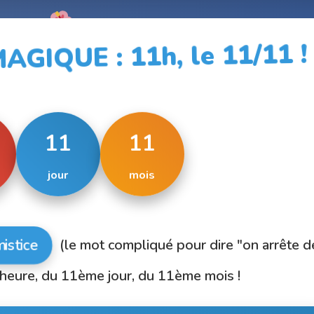
IQUE : 11h, le 11/11 !
11
11
mois
jour
istice
(le mot compliqué pour dire "on arrête d
e heure, du 11ème jour, du 11ème mois !