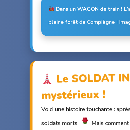
Dans un WAGON de train !
L'a
pleine forêt de Compiègne ! Imagi
Le SOLDAT IN
mystérieux !
Voici une histoire touchante : apr
soldats morts.
Mais comment f