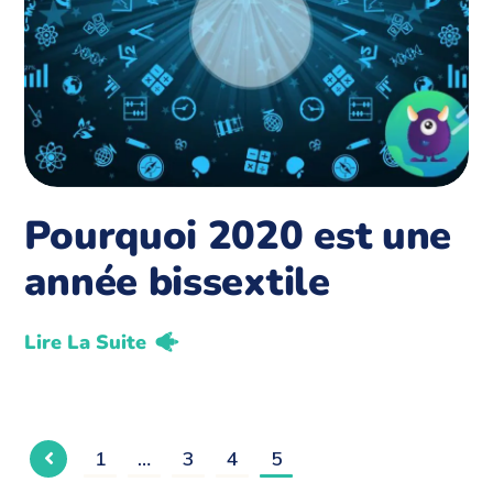
Pourquoi 2020 est une
année bissextile
Lire La Suite
1
…
3
4
5