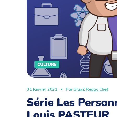
CULTURE
31 Janvier 2021
Par
GlupZ Redac Chef
Série Les Person
Louis PASTEUR