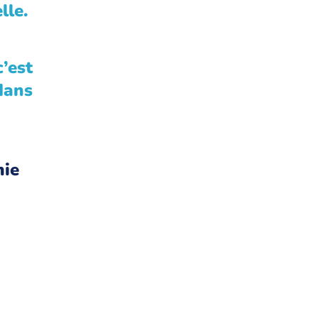
lle.
’est
 dans
ie