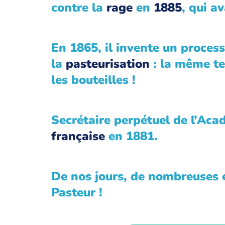
contre la
rage
en
1885
, qui a
En 1865, il invente un process
la
pasteurisation
: la même tec
les bouteilles !
Secrétaire perpétuel de l’Acadé
française
en 1881.
De nos jours, de nombreuses é
Pasteur !