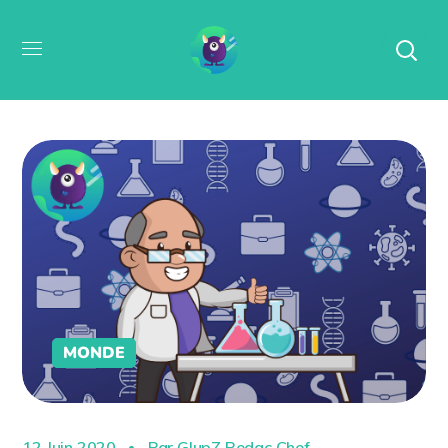
MONDE
12 Juin 2020
Par
GlupZ Redac Chef