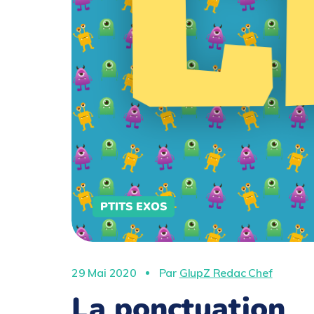
PTITS EXOS
29 Mai 2020
Par
GlupZ Redac Chef
La ponctuation