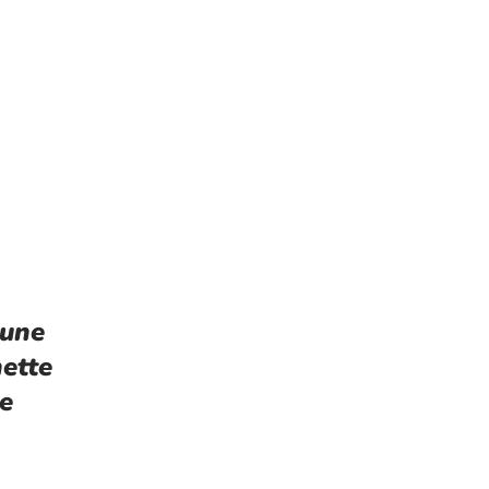
 une
nette
je