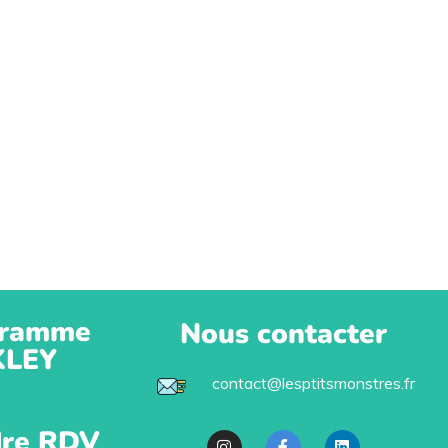
ramme
Nous contacter
KLEY
contact@lesptitsmonstres.fr
re RDV