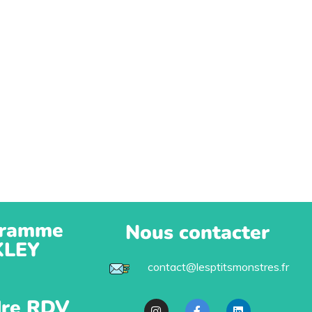
ramme
Nous contacter
KLEY
contact@lesptitsmonstres.fr
re RDV