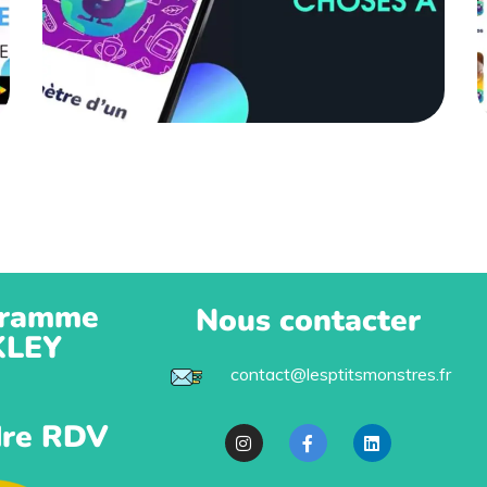
ramme
Nous contacter
KLEY
contact@lesptitsmonstres.fr
re RDV