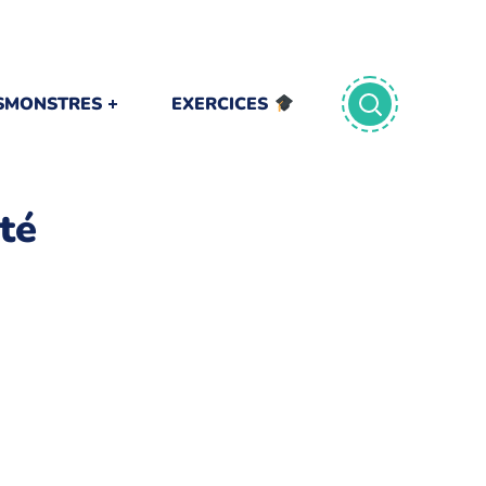
TSMONSTRES
EXERCICES
ité