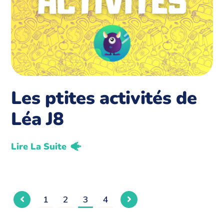
Les ptites activités de
Léa J8
Lire La Suite
1
2
3
4