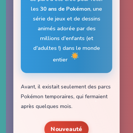
les
30 ans de Pokémon
, une
série de jeux et de dessins
animés adorée par des
millions d'enfants (et
d'adultes !) dans le monde
entier
Avant, il existait seulement des parcs
Pokémon temporaires, qui fermaient
après quelques mois.
Nouveauté