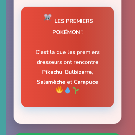
LES PREMIERS
POKÉMON !
C'est là que les premiers
dresseurs ont rencontré
Pikachu
,
Bulbizarre
,
Salamèche
et
Carapuce