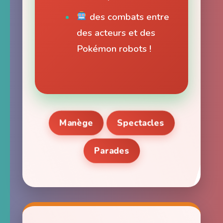
des combats entre
des acteurs et des
Pokémon robots !
Manège
Spectacles
Parades