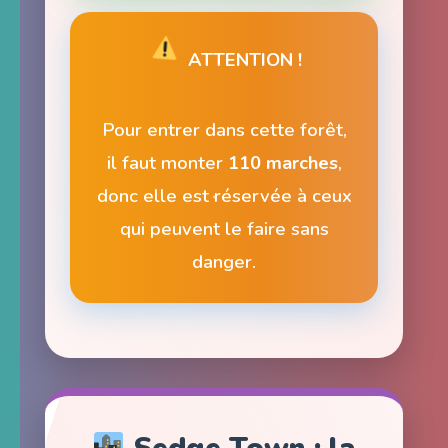
ATTENTION !
Pour entrer dans cette forêt,
il faut monter
110 marches
,
donc elle est réservée à ceux
qui peuvent le faire sans
danger.