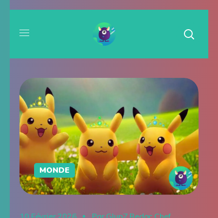
MONDE
10 Février 2026
Par
GlupZ Redac Chef