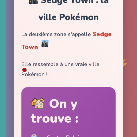
Sedge Town : la
ville Pokémon
Sedge
La deuxième zone s'appelle
Town
Elle ressemble à une vraie ville
Pokémon !
On y
trouve :