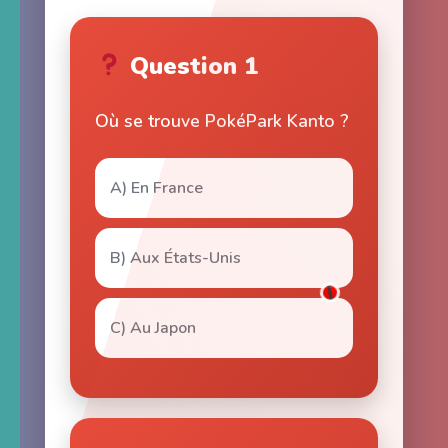
Question 1
Où se trouve PokéPark Kanto ?
A) En France
B) Aux États-Unis
C) Au Japon