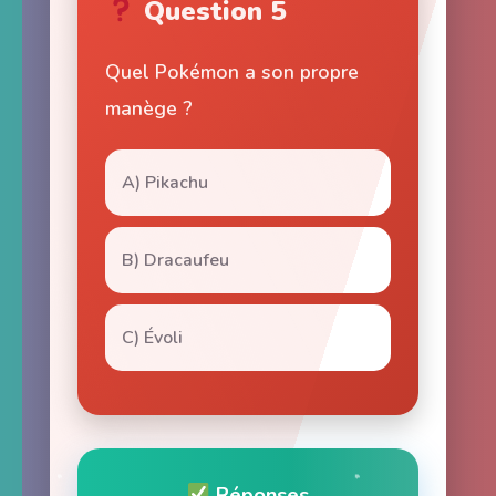
Question 5
Quel Pokémon a son propre
manège ?
A) Pikachu
B) Dracaufeu
C) Évoli
Réponses