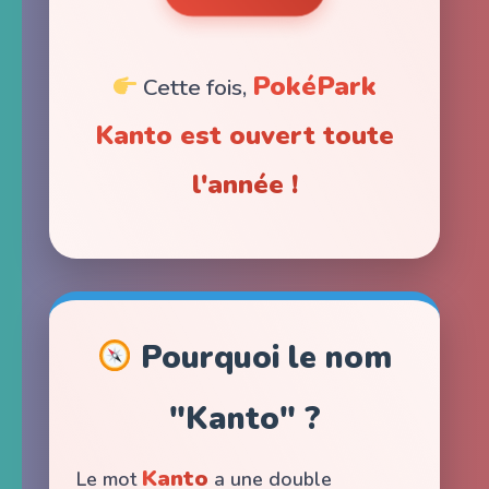
PokéPark
Cette fois,
Kanto est ouvert toute
l'année !
Pourquoi le nom
"Kanto" ?
Kanto
Le mot
a une double