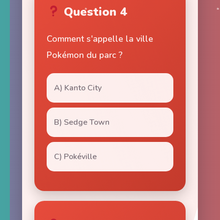
Question 4
Comment s'appelle la ville
Pokémon du parc ?
A) Kanto City
B) Sedge Town
C) Pokéville