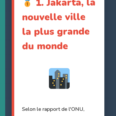
1. Jakarta, la
nouvelle ville
la plus grande
du monde
Selon le rapport de l'ONU,