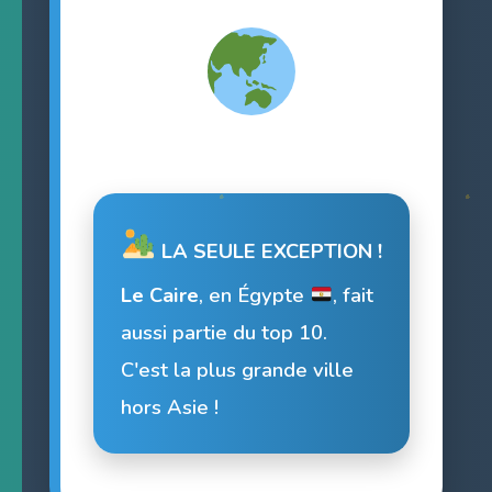
LA SEULE EXCEPTION !
Le Caire
, en Égypte
, fait
aussi partie du top 10.
C'est la plus grande ville
hors Asie !