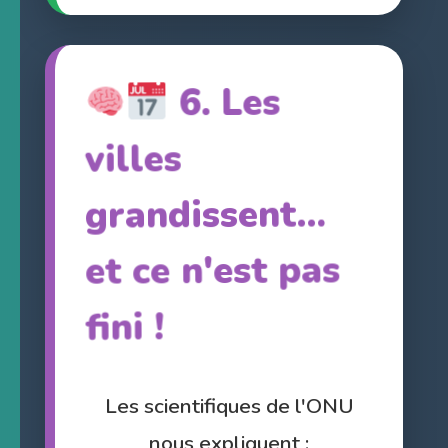
6. Les
grandissent…
et ce n'est pas
villes
fini !
Les scientifiques de l'ONU
nous expliquent :