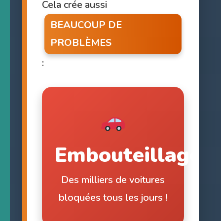
Cela crée aussi
BEAUCOUP DE
PROBLÈMES
:
Embouteillages
Des milliers de voitures
bloquées tous les jours !