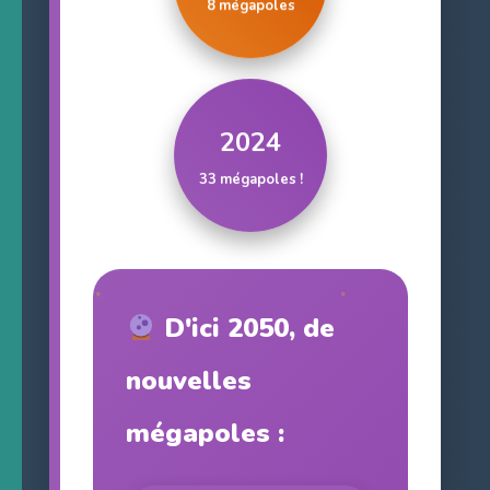
8 mégapoles
2024
33 mégapoles !
D'ici 2050, de
nouvelles
mégapoles :