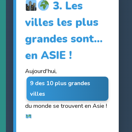
3. Les
villes les plus
grandes sont…
en ASIE !
Aujourd'hui,
9 des 10 plus grandes
villes
du monde se trouvent en Asie !