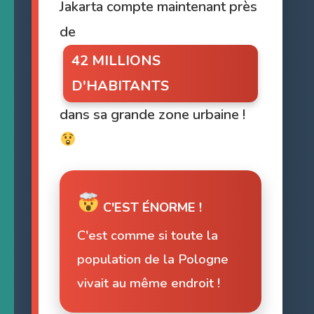
Jakarta compte maintenant près
de
42 MILLIONS
D'HABITANTS
dans sa grande zone urbaine !
C'EST ÉNORME !
C'est comme si toute la
population de la Pologne
vivait au même endroit !