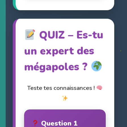
QUIZ – Es-tu
un expert des
mégapoles ?
Teste tes connaissances !
Question 1