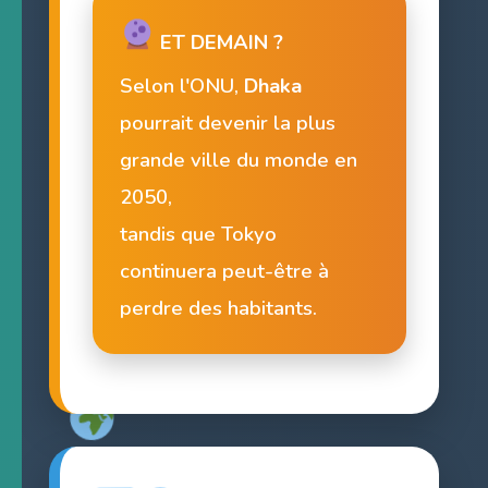
ET DEMAIN ?
Selon l'ONU,
Dhaka
pourrait devenir la plus
grande ville du monde en
2050,
tandis que Tokyo
continuera peut-être à
perdre des habitants.