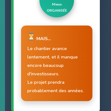
Mieux
ORGANISÉE
MAIS...
Le chantier avance
lentement, et il manque
encore beaucoup
d'investisseurs.
Le projet prendra
probablement des années.