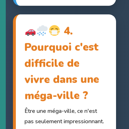
4.
Pourquoi c'est
difficile de
vivre dans une
méga-ville ?
Être une méga-ville, ce n'est
pas seulement impressionnant.