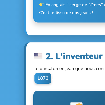
En anglais, "serge de Nîmes"
C'est le tissu de nos jeans !
2. L'inventeur
Le pantalon en jean que nous conn
1873
.