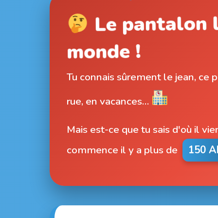
Le pantalon l
monde !
Tu connais sûrement le jean, ce pa
rue, en vacances…
Mais est-ce que tu sais d'où il vie
commence il y a plus de
150 