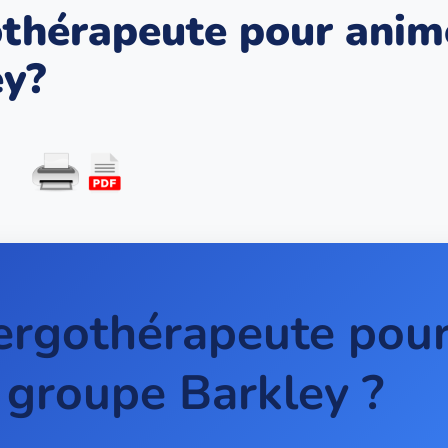
othérapeute pour anim
ey?
ergothérapeute pou
 groupe Barkley ?