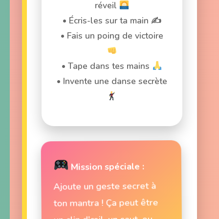
réveil
• Écris-les sur ta main ✍️
• Fais un poing de victoire
• Tape dans tes mains
• Invente une danse secrète
Mission spéciale :
Ajoute un geste secret à
ton mantra ! Ça peut être