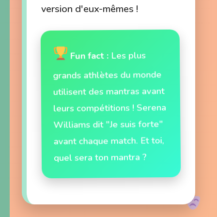
version d'eux-mêmes !
Les plus
Fun fact :
grands athlètes du monde
utilisent des mantras avant
leurs compétitions ! Serena
Williams dit "Je suis forte"
avant chaque match. Et toi,
quel sera ton mantra ?