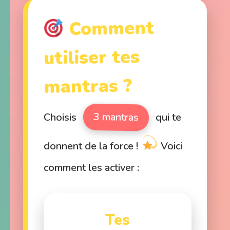
Comment
utiliser tes
mantras ?
3 mantras
Choisis
qui te
donnent de la force !
Voici
comment les activer :
Tes