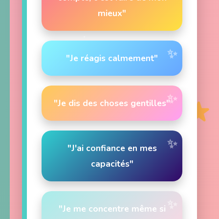
mieux"
"Je réagis calmement"
"Je dis des choses gentilles"
"J'ai confiance en mes
capacités"
"Je me concentre même si