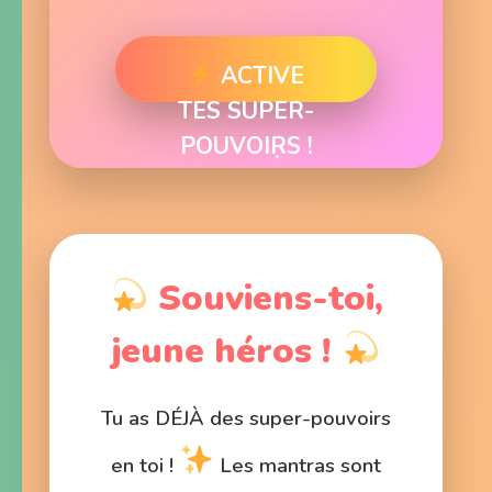
ACTIVE
TES SUPER-
POUVOIRS !
Souviens-toi,
jeune héros !
Tu as DÉJÀ des super-pouvoirs
en toi !
Les mantras sont