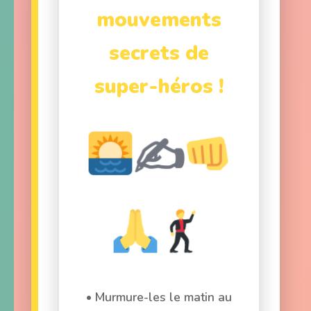
mouvements
secrets de
super-héros !
✍️
• Murmure-les le matin au