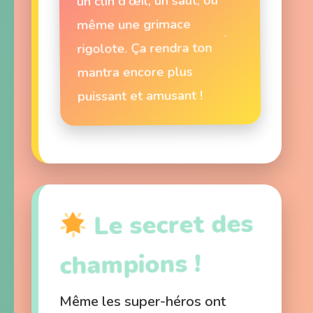
un clin d'œil, un saut, ou
même une grimace
rigolote. Ça rendra ton
mantra encore plus
puissant et amusant !
Le secret des
champions !
Même les super-héros ont