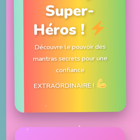
Super-
Héros !
Découvre le pouvoir des
mantras secrets pour une
confiance
EXTRAORDINAIRE !