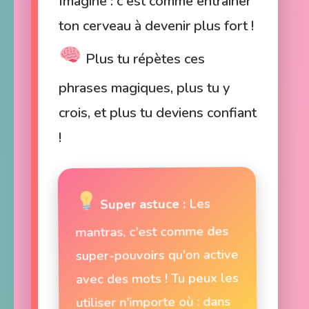
Imagine : c'est comme entraîner
ton cerveau à devenir plus fort !
Plus tu répètes ces
phrases magiques, plus tu y
crois, et plus tu deviens confiant
!
Les
Super astuce :
mantras, c'est comme des
super-pouvoirs qu'on active
avec des mots ! Tu peux les
utiliser n'importe où : dans