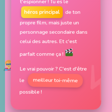
t'espionner ! Tu es le
héros principal
de ton
propre film, mais juste un
personnage secondaire dans
celui des autres. Et c'est
parfait comme ça !
Le vrai pouvoir ? C'est d'être
meilleur toi-même
le
possible !