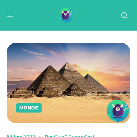
MONDE
5 Mars 2023
Par
GlupZ Redac Chef