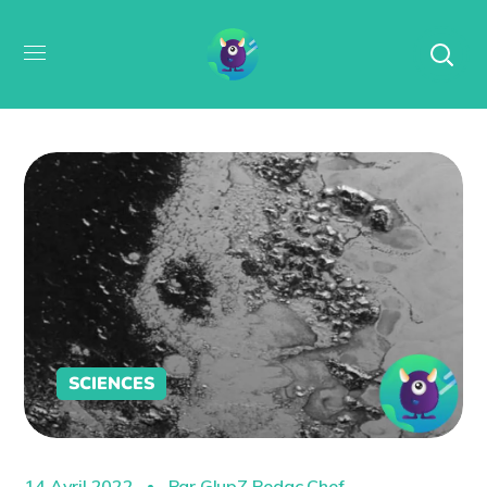
SCIENCES
14 Avril 2022
Par
GlupZ Redac Chef