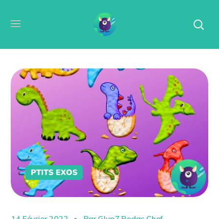
PTITS EXOS
14 Février 2022
Par
GlupZ Redac Chef