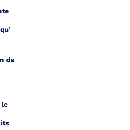
nte
 qu’
on de
 le
its