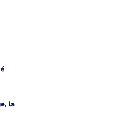
cé
e, la