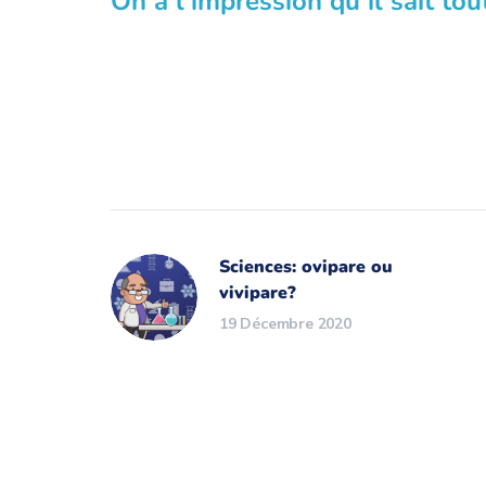
On a l’impression qu’il sait tout
Sciences: ovipare ou
vivipare?
19 Décembre 2020