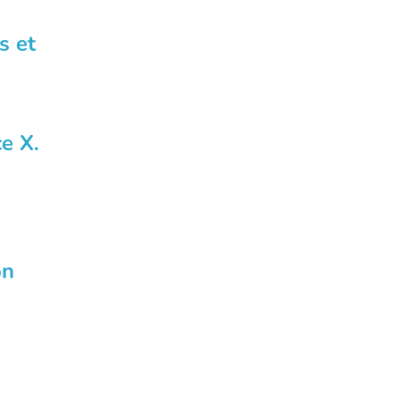
s et
e X.
on