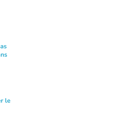
mas
ans
r le