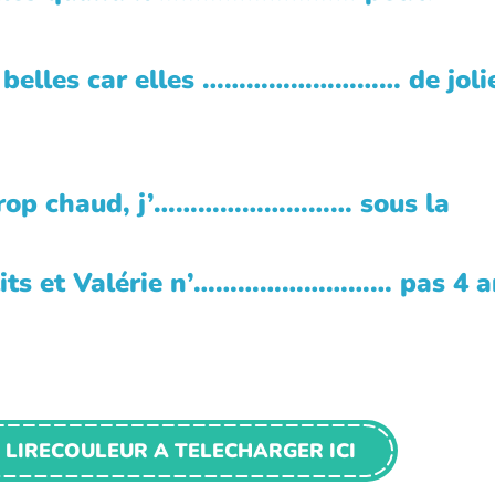
belles car elles ……………………… de joli
op chaud, j’……………………… sous la
s et Valérie n’……………………… pas 4 a
 LIRECOULEUR A TELECHARGER ICI