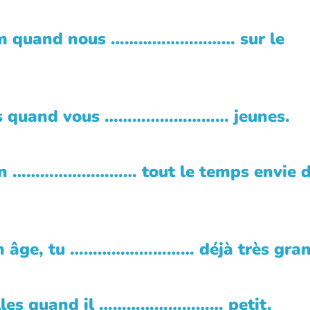
m quand nous ……………………… sur le
 quand vous ……………………… jeunes.
 ……………………… tout le temps envie 
ge, tu ……………………… déjà très gran
les quand il ……………………… petit.