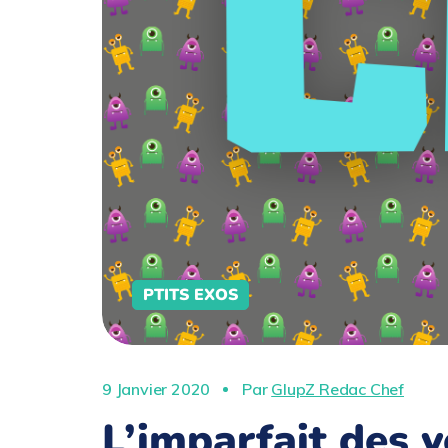
PTITS EXOS
9 Janvier 2020
Par
GlupZ Redac Chef
L’imparfait des v