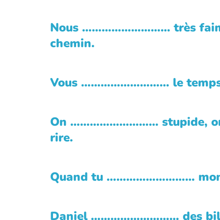
Nous ……………………… très fai
chemin.
Vous ……………………… le temps
On ……………………… stupide, on
rire.
Quand tu ……………………… mon â
Daniel ……………………… des bil