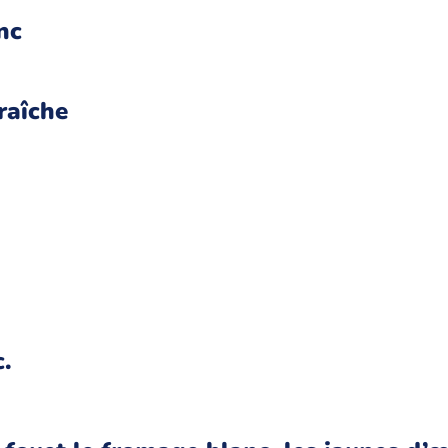
nc
raîche
c.