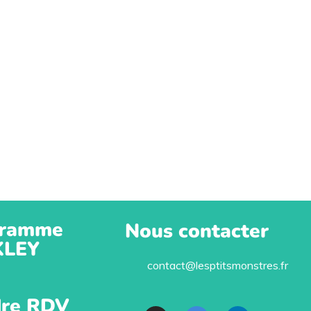
ramme
Nous contacter
KLEY
contact@lesptitsmonstres.fr
re RDV