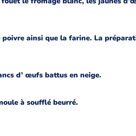
fouet le fromage blanc, les jaunes d’
 poivre ainsi que la farine. La préparat
ancs d’ œufs battus en neige.
moule à soufflé beurré.