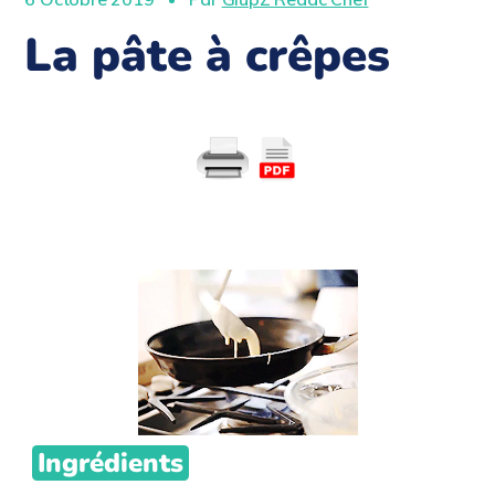
La pâte à crêpes
Ingrédients