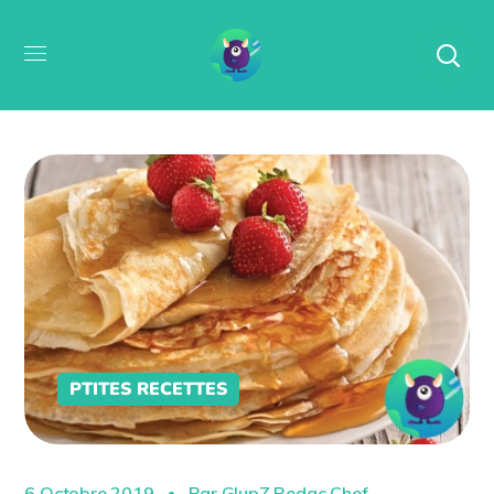
PTITES RECETTES
6 Octobre 2019
Par
GlupZ Redac Chef