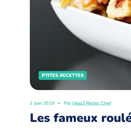
PTITES RECETTES
2 Juin 2019
Par
GlupZ Redac Chef
Les fameux roulé